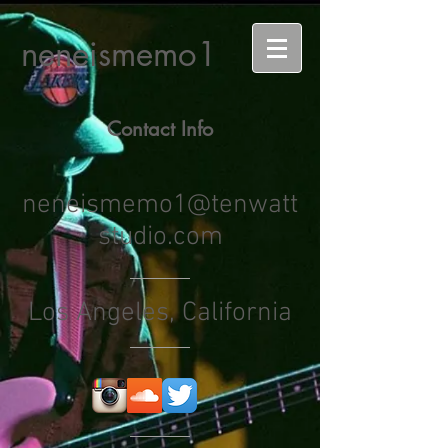
neneismemo1
Contact Info
neneismemo1@tenwatt
studio.com
Los Angeles, California